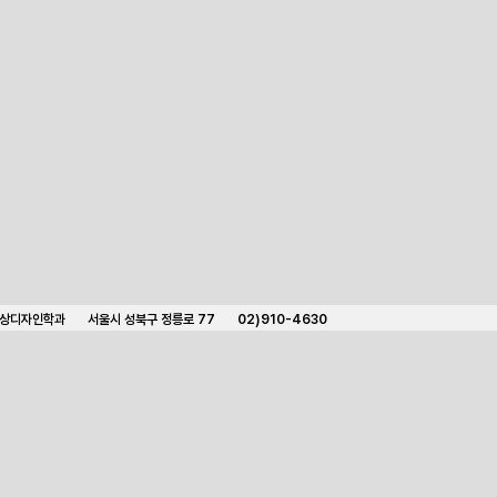
의상디자인학과
서울시 성북구 정릉로 77
02)910-4630